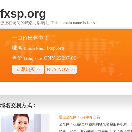
fxsp.org
您正在访问的域名可以转让!This domain name is for sale!
一口价出售中！
域名
fxsp.org
Domain Name:
售价
CNY 22097.00
Listing Price:
立即购买
BUY NOW
>>
>>
域名交易方式：
通过金名网(4.cn) 中介交易
金名网(4.cn)是全球领先的域名交易服务机
简单、安全、专业的第三方服务！ 为了保证交