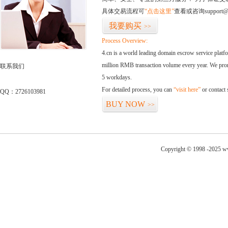
具体交易流程可
“点击这里”
查看或咨询support@
我要购买
>>
Process Overview:
4.cn is a world leading domain escrow service plat
million RMB transaction volume every year. We promi
联系我们
5 workdays.
For detailed process, you can
“visit here”
or contact
QQ：2726103981
BUY NOW
>>
Copyright © 1998 -2025 ww