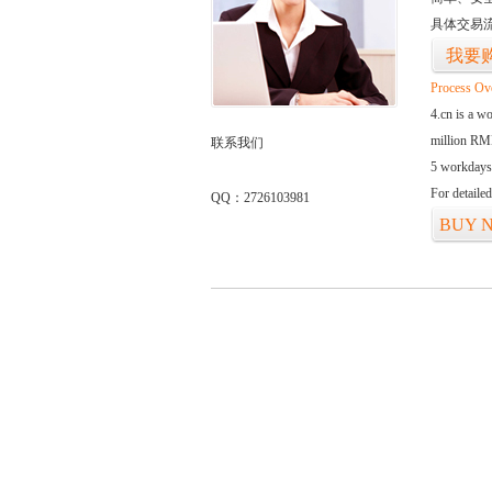
具体交易
我要
Process Ov
4.cn is a w
million RMB
联系我们
5 workdays
For detaile
QQ：2726103981
BUY 