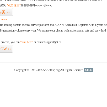
流程可
“点击这里”
查看或咨询support@4.cn。
购买
>>
erview:
orld leading domain escrow service platform and ICANN-Accredited Registrar, with 6 years ri
 transaction volume every year. We promise our clients with professional, safe and easy third-
.
d process, you can
“visit here”
or contact support@4.cn.
NOW
>>
Copyright © 1998 -2025 www.fxsp.org All Rights Reserved
51La