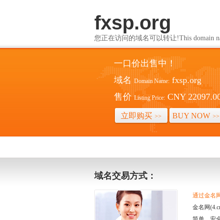
fxsp.org
您正在访问的域名可以转让!This domain name i
一口价出售中！
域名
fxsp.org
Domain Name:
售价
CNY 22097.0
Listing Price:
立即购买
BUY NOW
>>
>>
域名交易方式：
通过金名网(
金名网(4
简单、安